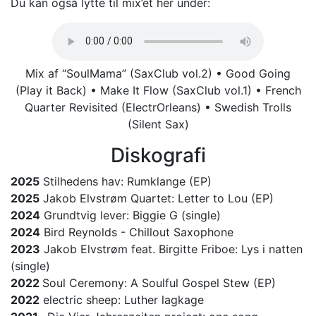
Du kan også lytte til mix’et her under:
Mix af “SoulMama” (SaxClub vol.2) • Good Going
(Play it Back) • Make It Flow (SaxClub vol.1) • French
Quarter Revisited (ElectrOrleans) • Swedish Trolls
(Silent Sax)
Diskografi
2025
Stilhedens hav: Rumklange (EP)
2025
Jakob Elvstrøm Quartet: Letter to Lou (EP)
2024
Grundtvig lever: Biggie G (single)
2024
Bird Reynolds - Chillout Saxophone
2023
Jakob Elvstrøm feat. Birgitte Friboe: Lys i natten
(single)
2022
Soul Ceremony: A Soulful Gospel Stew (EP)
2022
electric sheep: Luther lagkage