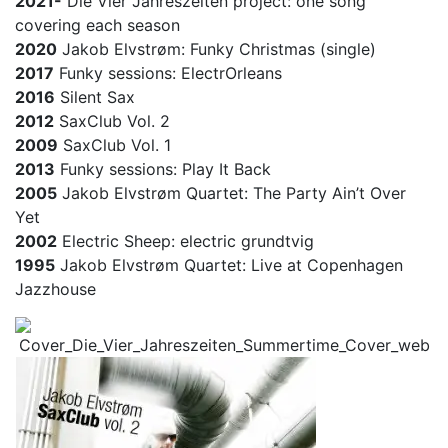
2021-
Die Vier Jahreszeiten project: one song
covering each season
2020
Jakob Elvstrøm: Funky Christmas (single)
2017
Funky sessions: ElectrOrleans
2016
Silent Sax
2012
SaxClub Vol. 2
2009
SaxClub Vol. 1
2013
Funky sessions: Play It Back
2005
Jakob Elvstrøm Quartet: The Party Ain’t Over
Yet
2002
Electric Sheep: electric grundtvig
1995
Jakob Elvstrøm Quartet: Live at Copenhagen
Jazzhouse